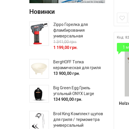
Новинки
Zippo Горелка для
фламбирования
универсальная
Код: 8
1 341,00 грн.
1 м
1 199,00 грн.
BergHOFF Топка
керамическая для гриля
13 900,00 грн.
Big Green Egg Гриль
угольный ONYX Large
134 900,00 грн.
Holz
Broil King Комплект щупов
для гриля / термометра
универсальный