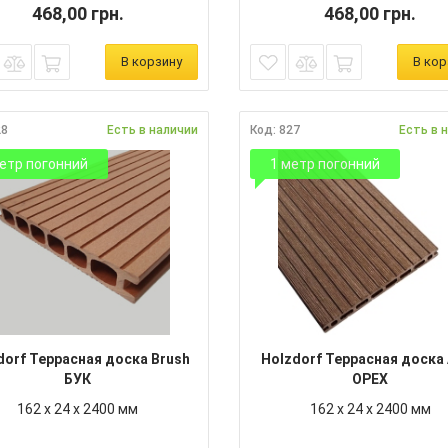
468,00 грн.
468,00 грн.
В корзину
В кор
28
Есть в наличии
Код: 827
Есть в 
етр погонний
1 метр погонний
dorf Террасная доска Brush
Holzdorf Террасная доска 
БУК
ОРЕХ
162 х 24 х 2400 мм
162 х 24 х 2400 мм