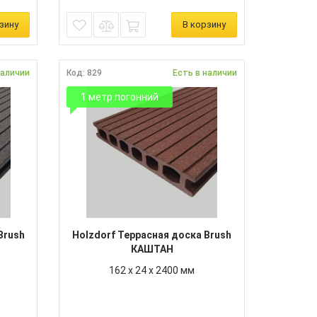
зину
В корзину
наличии
Код: 829
Есть в наличии
1 метр погонний
Brush
Holzdorf Террасная доска Brush
КАШТАН
162 х 24 х 2400 мм