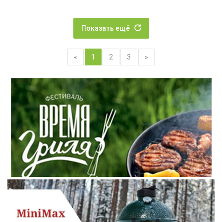
Показать ещё
«
1
2
3
»