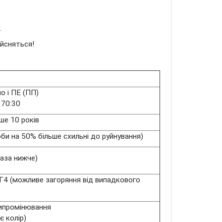
.
ійсняться!
о і ПЕ (ПП)
 70:30
ше 10 років
оби на 50% більше схильні до руйнування)
раза нижче)
Г4 (можливе загоряння від випадкового
ипромінювання
є колір)