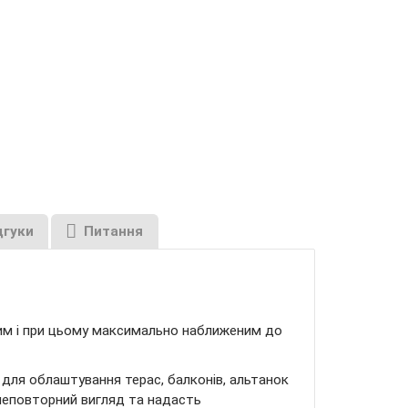
дгуки
Питання
тим і при цьому максимально наближеним до
для облаштування терас, балконів, альтанок
 неповторний вигляд та надасть