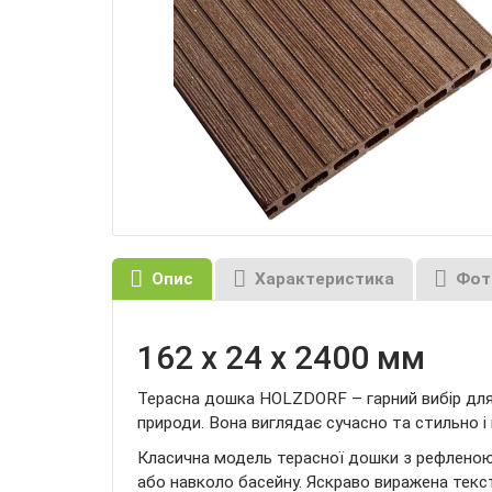
Oпис
Характеристика
Фот
162 х 24 х 2400 мм
Терасна дошка HOLZDORF – гарний вибір для 
природи. Вона виглядає сучасно та стильно і м
Класична модель терасної дошки з рефленою 
або навколо басейну. Яскраво виражена текст