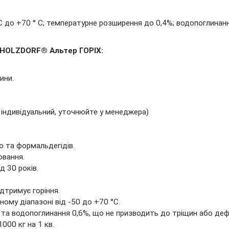
 до +70 ° С; температурне розширення до 0,4%; водопоглинанн
 HOLZDORF® Альтер ГОРІХ:
ини.
 індивідуальний, уточнюйте у менеджера)
ю та формальдегідів.
ювання.
 30 років.
дтримує горіння.
му діапазоні від -50 до +70 °C.
та водопоглинання 0,6%, що не призводить до тріщин або деф
00 кг на 1 кв.