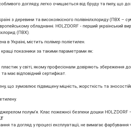
собливого догляду, легко очищається від бруду та пилу, що до
ні з деревини та високоякісного полівінілхлориду (ПВХ – сумі
вропейському обладнанні. HOLZDORF - перший український вироб
лхлорид (ПВХ).
 ​​в Україні, містить полімер поліетилен.
о кращі показники за такими параметрами як:
 пластик у світі, якому професіонали довіряють збереження до
та має відповідний сертифікат.
лену, що зумовлює підвищену міцність, жорсткість та зносостій
іетилену.
 є джерелом полум'я. Клас пожежної безпеки дошки HOLZDORF 
АТ
ння та догляд у процесі експлуатації, не вимагає фарбування ч