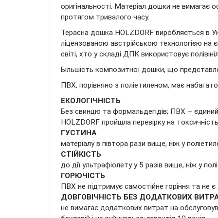
оригінальності. Матеріал дошки не вимагає о
протягом тривалого часу.
Терасна дошка HOLZDORF виробляється в Украї
ліцензованою австрійською технологією на є
світі, хто у складі ДПК використовує полівіні
Більшість композитної дошки, що представлена
ПВХ, порівняно з поліетиленом, має набагат
ЕКОЛОГІЧНІСТЬ
Без свинцю та формальдегідів; ПВХ – єдиний
HOLZDORF пройшла перевірку на токсичність 
ГУСТИНА
матеріалу в півтора рази вище, ніж у поліети
СТІЙКІСТЬ
до дії ультрафіолету у 5 разів вище, ніж у пол
ГОРЮЧІСТЬ
ПВХ не підтримує самостійне горіння та не
ДОВГОВІЧНІСТЬ БЕЗ ДОДАТКОВИХ ВИТР
не вимагає додаткових витрат на обслуговува