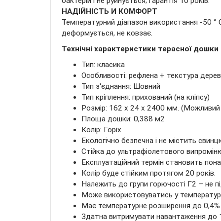
бактерій і не руйнується; гарантія 10 років.
НАДІЙНІСТЬ И КОМФОРТ
Температурний діапазон використання -50 ° С
деформується, не ковзає.
Технічні характеристики терасної дошки
Тип: класика
Особливості: рефлена + текстура дерев
Тип з'єднання: Шовний
Тип кріплення: прихований (на кліпсу)
Розмір: 162 х 24 х 2400 мм. (Можливий
Площа дошки: 0,388 м2
Колір: Горіх
Екологічно безпечна і не містить свинц
Стійка до ультрафіолетового випромін
Експлуатаційний термін становить понад
Колір буде стійким протягом 20 років.
Належить до групи горючості Г2 – не пі
Може використовуватись у температурно
Має температурне розширення до 0,4% 
Здатна витримувати навантаження до 10