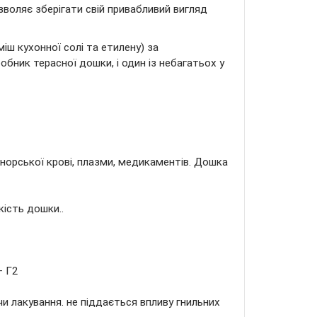
зволяє зберігати свій привабливий вигляд
ш кухонної солі та етилену) за
ник терасної дошки, і один із небагатьох у
норської крові, плазми, медикаментів. Дошка
кість дошки..
– Г2
и лакування. не піддається впливу гнильних