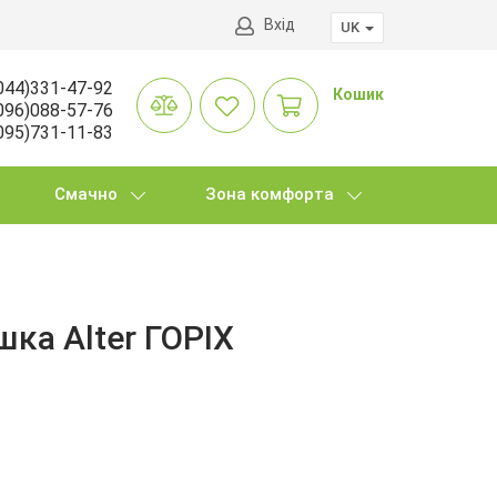
Вхід
UK
044)331-47-92
Кошик
096)088-57-76
095)731-11-83
Смачно
Зона комфорта
шка Alter ГОРІХ