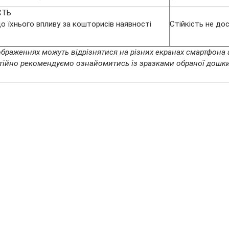
СТЬ
о їхнього впливу за кошторисів наявності
Стійкість не до
ображеннях можуть відрізнятися на різних екранах смартфона а
ійно рекомендуємо ознайомитись із зразками обраної дошки у