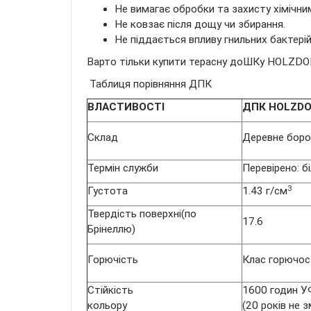
Не вимагає обробки та захисту хімічни
Не ковзає після дощу чи збирання.
Не піддається впливу гнильних бактері
Варто тільки купити терасну доШКу HOLZD
Таблиця порівняння ДПК
ВЛАСТИВОСТІ
ДПК
HOLZDO
Склад
Деревне борош
Термін служби
Перевірено: б
3
Густота
1.43 г/см
Твердість поверхні(по
17.6
Брінеллю)
Горючість
Клас горючост
Стійкість
1600 годин У
кольору
(20 років не з