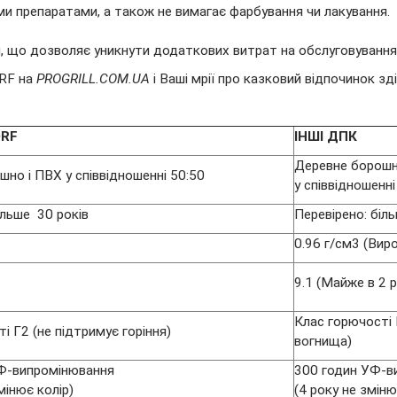
ми препаратами, а також не вимагає фарбування чи лакування.
й, що дозволяє уникнути додаткових витрат на обслуговування
ORF на
PROGRILL.COM.UA
і
Ваші мрії про казковий відпочинок зд
RF
ІНШІ ДПК
Деревне борошн
но і ПВХ у співвідношенні 50:50
у співвідношенні
ільше 30 років
Перевірено: біль
0.96 г/см3 (Вир
9.1 (Майже в 2 
Клас горючості 
і Г2 (не підтримує горіння)
вогнища)
Ф-випромінювання
300 годин УФ-в
мінює колір)
(4 року не зміню