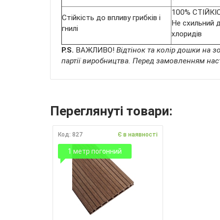
100% СТІЙКІ
Стійкість до впливу грибків і
Не схильний д
гнилі
хлоридів
P.S.
ВАЖЛИВО!
Відтінок та колір дошки на з
партії виробництва. Перед замовленням наст
Переглянуті товари:
Код: 827
Є в наявності
1 метр погонний