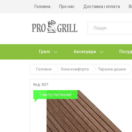
Головна
Про нас
Доставка і оплата
В
Грилі
Аксесуари
Посуд
Головна
Зона комфорта
Терасна дошка
Код: 827
1 метр погонний