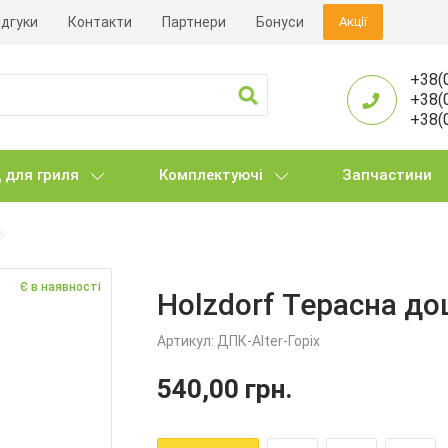
ідгуки
Контакти
Партнери
Бонуси
Акції
+38(
+38(
+38(
 для гриля
Комплектуючі
Запчастини
Є в наявності
Holzdorf Терасна до
Артикул:
ДПК-Alter-Горіх
540,00
грн.