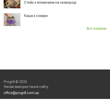
Стейк з яловичини на сковороді
Каша з сокири
Всі новини
Progrill © 2026
Умови використання сайту
office@progrill.com.ua
+38(044)331-47-92
+38(096)088-57-76