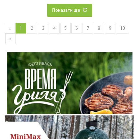
Показати ще
«
1
2
3
4
5
6
7
8
9
10
»