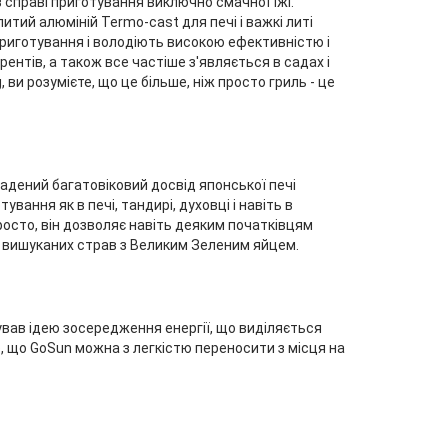
справі приготування виключно смачної їжі.
итий алюміній Termo-cast для печі і важкі литі
риготування і володіють високою ефективністю і
рентів, а також все частіше з'являється в садах і
, ви розумієте, що це більше, ніж просто гриль - це
кладений багатовіковий досвід японської печі
вання як в печі, тандирі, духовці і навіть в
просто, він дозволяє навіть деяким початківцям
 і вишуканих страв з Великим Зеленим яйцем.
ував ідею зосередження енергії, що виділяється
, що GoSun можна з легкістю переносити з місця на