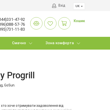
Вхід
UK
044)331-47-92
Кошик
096)088-57-76
095)731-11-83
Смачно
Зона комфорта
Progrill
gg, GoSun.
, хто хоче отримувати задоволення від