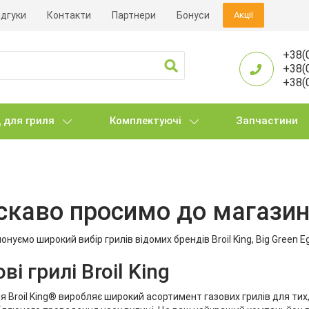
ідгуки
Контакти
Партнери
Бонуси
Акції
+38(
+38(
+38(
 для гриля
Комплектуючі
Запчастини
скаво просимо до магазину 
онуємо широкий вибір грилів відомих брендів Broil King, Big Green E
ві грилі Broil King
я Broil King® виробляє широкий асортимент газових грилів для тих