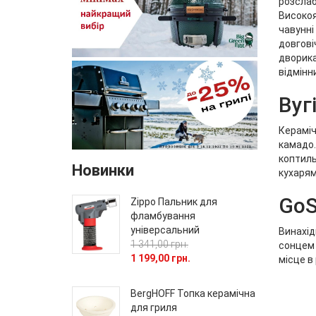
розслаб
Високоя
чавунні
довгові
двориках
відмінн
Вуг
Кераміч
камадо.
коптиль
Новинки
кухарям
GoS
Zippo Пальник для
фламбування
універсальний
Винахід
1 341,00 грн.
сонцем 
1 199,00 грн.
місце в
BergHOFF Топка керамічна
для гриля