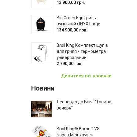
13 900,00 грн.
Big Green Egg Гриль
вугільний ONYX Large
134 900,00 грн.
Broil King Комплект щупів
для гриля / термометра
універсальний
2 790,00 грн.
Дивитися всі новинки
Новини
Леонардо да Вінчі "Таємна
вечеря"
Broil King® Baron™ VS
Барон Мюнхаузен