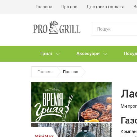
Головна
Про нас
Доставка і оплата
В
Грилі
Аксесуари
Посуд
Головна
Про нас
Ла
Ми проп
Газо
Компані