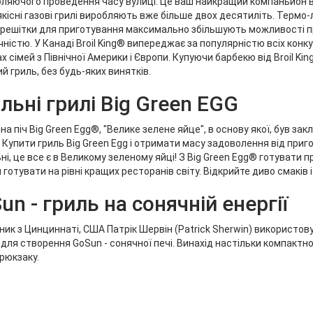
ляючого проведення часу вулиці. Це ваш найкращий компаньйон в 
кісні газові грилі виробляють вже більше двох десятиліть. Термо-л
 решітки для приготування максимально збільшують можливості п
чністю. У Канаді Broil King® випереджає за популярністю всіх конку
 сімей з Північної Америки і Європи. Купуючи барбекю від Broil King
ий гриль, без будь-яких винятків.
ільні грилі Big Green EGG
на піч Big Green Egg®, "Велике зелене яйце", в основу якої, був за
 Купити гриль Big Green Egg і отримати масу задоволення від приготу
ні, це все є в Великому зеленому яйці! З Big Green Egg® готувати 
 готувати на рівні кращих ресторанів світу. Відкрийте диво смаків
un - гриль на сонячній енергії
ник з Цинциннаті, США Патрік Шервін (Patrick Sherwin) використов
для створення GoSun - сонячної печі. Винахід настільки компактно
 рюкзаку.