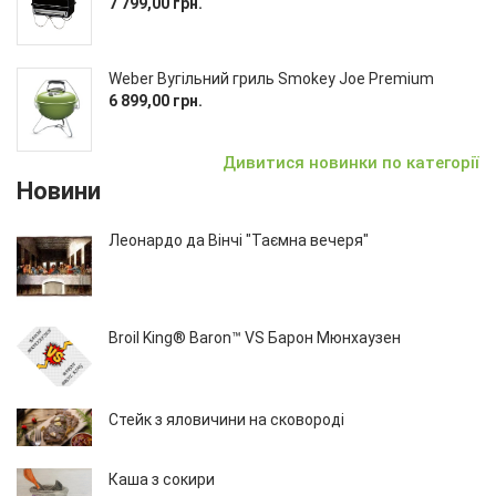
7 799,00 грн.
Weber Вугільний гриль Smokey Joe Premium
6 899,00 грн.
Дивитися новинки по категорії
Новини
Леонардо да Вінчі "Таємна вечеря"
Broil King® Baron™ VS Барон Мюнхаузен
Стейк з яловичини на сковороді
Каша з сокири