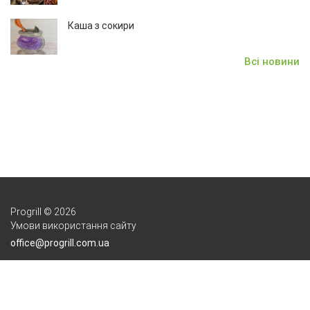
Каша з сокири
Всі новини
Progrill © 2026
Умови використання сайту
office@progrill.com.ua
+38(044)331-47-92
+38(096)088-57-76
+38(095)731-11-83