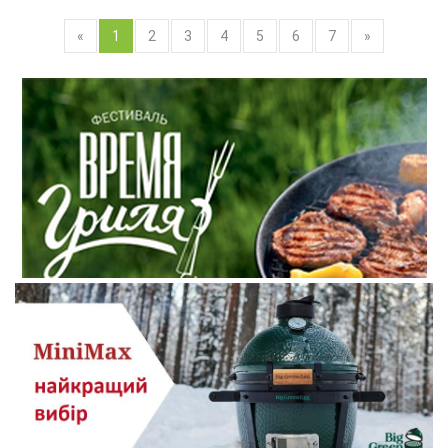
«
1
2
3
4
5
6
7
»