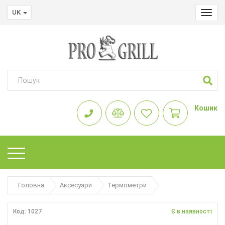
UK
Toggl
navig
Кошик
Головна
Аксесуари
Термометри
Код: 1027
Є в наявності