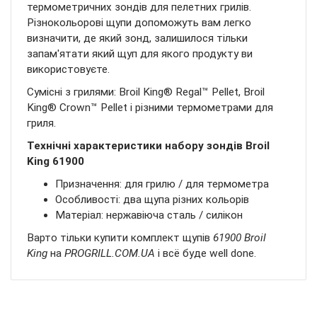
термометричних зондів для пелетних грилів.
Різнокольорові щупи допоможуть вам легко
визначити, де який зонд, залишилося тільки
запам'ятати який щуп для якого продукту ви
використовуєте.
Сумісні з грилями: Broil King® Regal™ Pellet, Broil
King® Crown™ Pellet і різними термометрами для
гриля.
Технічні характеристики набору зондів Broil
King 61900
Призначення: для грилю / для термометра
Особливості: два щупа різних кольорів
Матеріал: нержавіюча сталь / силікон
Варто тільки купити комплект щупів
61900 Broil
King
на
PROGRILL.COM.UA
і всё буде well done.