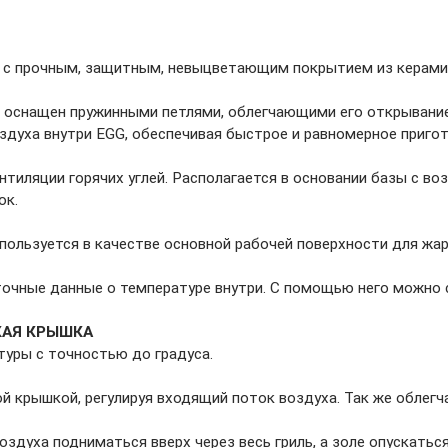
, с прочным, защитным, невыцветающим покрытием из керамич
 оснащен пружинными петлями, облегчающими его открывание
духа внутри EGG, обеспечивая быстрое и равномерное приго
тиляции горячих углей. Располагается в основании базы с 
ок.
пользуется в качестве основной рабочей поверхности для жарк
точные данные о температуре внутри. С помощью него можно 
АЯ КРЫШКА
уры с точностью до градуса.
 крышкой, регулируя входящий поток воздуха. Так же облегча
здуха подниматься вверх через весь гриль, а золе опускаться 