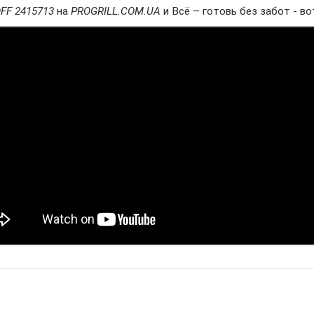
FF 2415713
на
PROGRILL.COM.UA
и
Всё – готовь без забот - вот