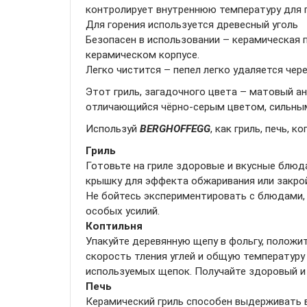
контролирует внутреннюю температуру для п
Для горения используется древесный уголь
Безопасен в использовании – керамическая п
керамическом корпусе.
Легко чистится – пепел легко удаляется чер
Этот гриль, загадочного цвета – матовый ан
отличающийся чёрно-серым цветом, сильны
Используй
BERGHOFFEGG
, как гриль, печь, к
Гриль
Готовьте на гриле здоровые и вкусные блюд
крышку для эффекта обжаривания или закро
Не бойтесь экспериментировать с блюдами, 
особых усилий.
Коптильня
Упакуйте деревянную щепу в фольгу, положите
скорость тления углей и общую температуру
используемых щепок. Получайте здоровый и 
Печь
Керамический гриль способен выдерживать в