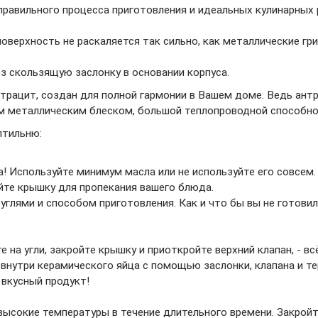
равильного процесса приготовления и идеальных кулинарных 
оверхность не раскаляется так сильно, как металлические гри
ез скользящую заслонку в основании корпуса.
трацит, создан для полной гармонии в Вашем доме. Ведь антр
м металлическим блеском, большой теплопроводной способно
оптильню:
а! Используйте минимум масла или не используйте его совсем
йте крышку для пропекания вашего блюда.
углями и способом приготовления. Как и что бы вы не готови
 на угли, закройте крышку и приоткройте верхний клапан, - вс
 внутри керамического яйца с помощью заслонки, клапана и т
вкусный продукт!
ысокие температуры в течение длительного времени. Закройт